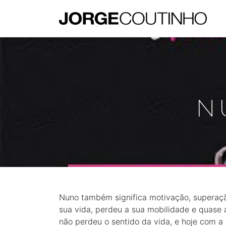
N
Nuno também significa motivação, superaçã
sua vida, perdeu a sua mobilidade e quase 
não perdeu o sentido da vida, e hoje com a s