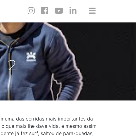
 2
em uma das corridas mais importantes da
o o que mais lhe dava vida, e mesmo assim
idente já fez surf, saltou de para-quedas,