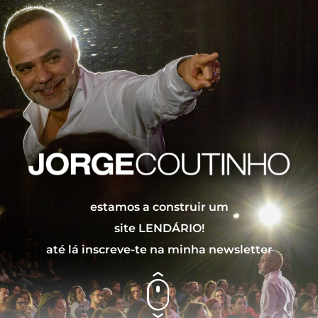
estamos a construir um
site LENDÁRIO!
até lá inscreve-te na minha newsletter